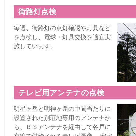
街路灯点検
毎週、街路灯の点灯確認や灯具など
を点検し、電球・灯具交換を適宜実
施しています。
テレビ用アンテナの点検
明星ヶ岳と明神ヶ岳の中間当たりに
設置された別荘地専用のアンテナか
ら、ＢＳアンテナを経由して各戸に