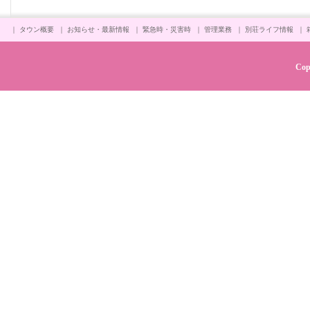
｜
タウン概要
｜
お知らせ・最新情報
｜
緊急時・災害時
｜
管理業務
｜
別荘ライフ情報
｜
Cop