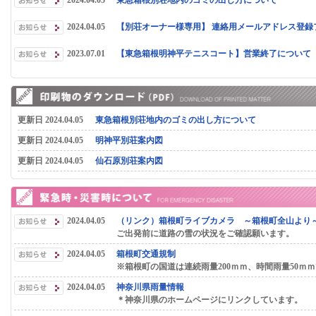
2024.04.05
東急箱根別荘地内のゴミの出し方について
2024.04.05
【別荘オーナー様専用】 連絡用メールアドレス登録
2023.07.01
【東急箱根明神平テニスコート】営業終了について
更新日 2024.04.05
東急箱根別荘地内のゴミの出し方について
更新日 2024.04.05
明神平別荘案内図
更新日 2024.04.05
仙石原別荘案内図
2024.04.05
（リンク）箱根町ライブカメラ ～箱根町全山より
ご出発前に道路の雪の状況をご確認願います。
2024.04.05
箱根町交通規制
※箱根町の国道は連続雨量200ｍｍ、時間雨量50ｍ
2024.04.05
神奈川県雨量情報
＊神奈川県のホームページにリンクしています。