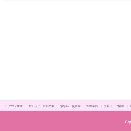
｜
タウン概要
｜
お知らせ・最新情報
｜
緊急時・災害時
｜
管理業務
｜
別荘ライフ情報
｜
Cop